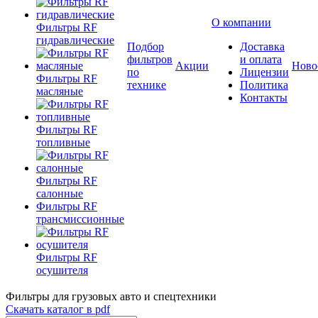
О компании
Фильтры RF
гидравлические
Подбор
Доставка
фильтров
и оплата
Акции
Ново
по
Лицензии
Фильтры RF
технике
Политика
масляные
Контакты
Фильтры RF
топливные
Фильтры RF
салонные
Фильтры RF
трансмиссионные
Фильтры RF
осушителя
Фильтры для грузовых авто и спецтехники
Скачать каталог в pdf