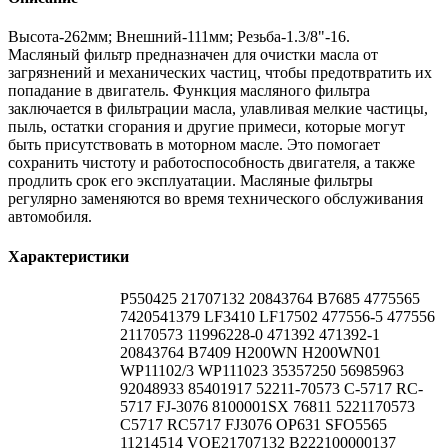
Высота-262мм; Внешний-111мм; Резьба-1.3/8"-16.
Масляный фильтр предназначен для очистки масла от
загрязнений и механических частиц, чтобы предотвратить их
попадание в двигатель. Функция масляного фильтра
заключается в фильтрации масла, улавливая мелкие частицы,
пыль, остатки сгорания и другие примеси, которые могут
быть присутствовать в моторном масле. Это помогает
сохранить чистоту и работоспособность двигателя, а также
продлить срок его эксплуатации. Масляные фильтры
регулярно заменяются во время технического обслуживания
автомобиля.
Характеристики
P550425 21707132 20843764 B7685 4775565
7420541379 LF3410 LF17502 477556-5 477556
21170573 11996228-0 471392 471392-1
20843764 B7409 H200WN H200WN01
WP11102/3 WP111023 35357250 56985963
92048933 85401917 52211-70573 C-5717 RC-
5717 FJ-3076 8100001SX 76811 5221170573
C5717 RC5717 FJ3076 OP631 SFO5565
11214514 VOE21707132 B222100000137