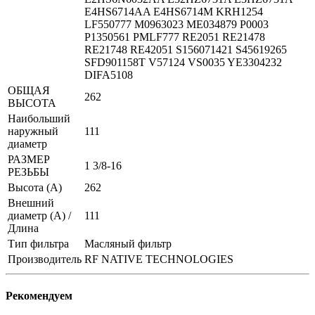
E4HS6714AA E4HS6714M KRH1254
LF550777 M0963023 ME034879 P0003
P1350561 PMLF777 RE2051 RE21478
RE21748 RE42051 S156071421 S45619265
SFD901158T V57124 VS0035 YE3304232
DIFA5108
ОБЩАЯ
262
ВЫСОТА
Наибольший
наружный
111
диаметр
РАЗМЕР
1 3/8-16
РЕЗЬБЫ
Высота (А)
262
Внешний
диаметр (А) /
111
Длина
Тип фильтра
Масляный фильтр
Производитель
RF NATIVE TECHNOLOGIES
Рекомендуем