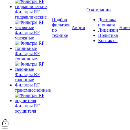
О компании
Фильтры RF
гидравлические
Подбор
Доставка
фильтров
и оплата
Акции
Ново
по
Лицензии
Фильтры RF
технике
Политика
масляные
Контакты
Фильтры RF
топливные
Фильтры RF
салонные
Фильтры RF
трансмиссионные
Фильтры RF
осушителя