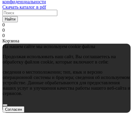
конфиденциальности
Скачать каталог в pdf
Найти
0
0
0
Корзина
На нашем сайте мы используем cookie файлы
Продолжая использовать наш сайт, Вы соглашаетесь на
обработку файлов cookie, которые включают в себя:
сведения о местоположении; тип, язык и версию
операционной системы и браузера; сведения об используемом
устройстве. Данные обрабатываются для предоставления
наших услуг и улучшения качества работы нашего веб-сайта и
сервисов.
Согласен