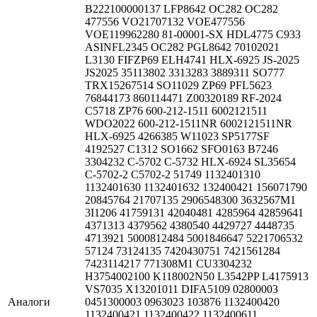
В222100000137 LFP8642 ОС282 OC282
477556 VO21707132 VOE477556
VOE119962280 81-00001-SX HDL4775 C933
ASINFL2345 OC282 PGL8642 70102021
L3130 FIFZP69 ELH4741 HLX-6925 JS-2025
JS2025 35113802 3313283 3889311 SO777
TRX15267514 SO11029 ZP69 PFL5623
76844173 860114471 Z00320189 RF-2024
С5718 ZP76 600-212-1511 6002121511
WDO2022 600-212-1511NR 6002121511NR
HLX-6925 4266385 W11023 SP5177SF
4192527 C1312 SO1662 SFO0163 B7246
3304232 C-5702 C-5732 HLX-6924 SL35654
С-5702-2 С5702-2 51749 1132401310
1132401630 1132401632 132400421 156071790
20845764 21707135 2906548300 3632567M1
3I1206 41759131 42040481 4285964 42859641
4371313 4379562 4380540 4429727 4448735
4713921 5000812484 5001846647 5221706532
57124 73124135 7420430751 7421561284
7423114217 771308M1 CU3304232
H3754002100 K118002N50 L3542PP L4175913
VS7035 X13201011 DIFA5109 02800003
Аналоги
0451300003 0963023 103876 1132400420
1132400421 1132400422 1132400611