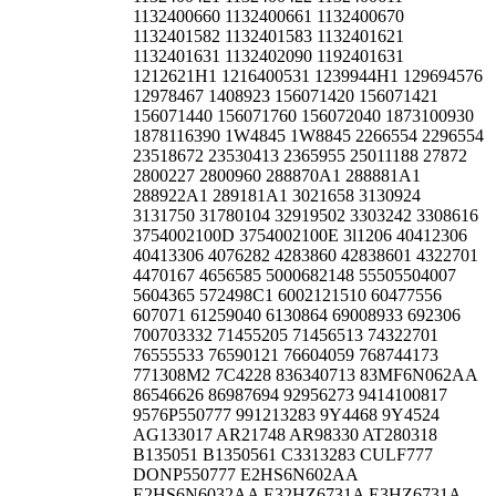
1132400660 1132400661 1132400670
1132401582 1132401583 1132401621
1132401631 1132402090 1192401631
1212621H1 1216400531 1239944H1 129694576
12978467 1408923 156071420 156071421
156071440 156071760 156072040 1873100930
1878116390 1W4845 1W8845 2266554 2296554
23518672 23530413 2365955 25011188 27872
2800227 2800960 288870A1 288881A1
288922A1 289181A1 3021658 3130924
3131750 31780104 32919502 3303242 3308616
3754002100D 3754002100E 3l1206 40412306
40413306 4076282 4283860 42838601 4322701
4470167 4656585 5000682148 55505504007
5604365 572498C1 6002121510 60477556
607071 61259040 6130864 69008933 692306
700703332 71455205 71456513 74322701
76555533 76590121 76604059 768744173
771308M2 7C4228 836340713 83MF6N062AA
86546626 86987694 92956273 9414100817
9576P550777 991213283 9Y4468 9Y4524
AG133017 AR21748 AR98330 AT280318
B135051 B1350561 C3313283 CULF777
DONP550777 E2HS6N602AA
E2HS6N6032AA E32HZ6731A E3HZ6731A